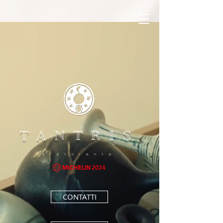
TANTRIS
r i s t o r a n t e
CONTATTI